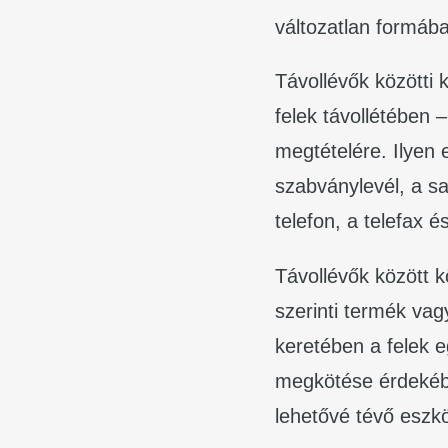
változatlan formáb
Távollévők közötti
felek távollétében
megtételére. Ilyen
szabványlevél, a sa
telefon, a telefax 
Távollévők között 
szerinti termék vag
keretében a felek e
megkötése érdekébe
lehetővé tévő eszk