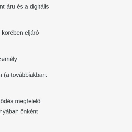
 áru és a digitális
 körében eljáró
személy
én (a továbbiakban:
rződés megfelelő
iányában önként