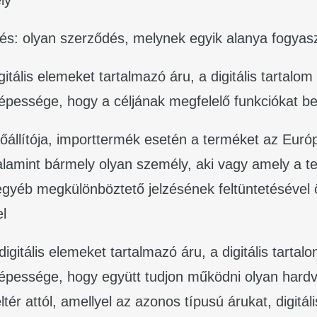
és: olyan szerződés, melynek egyik alanya fogyas
gitális elemeket tartalmazó áru, a digitális tartalom 
épessége, hogy a céljának megfelelő funkciókat be
őállítója, importtermék esetén a terméket az Európ
alamint bármely olyan személy, aki vagy amely a 
gyéb megkülönböztető jelzésének feltüntetésével
el
 digitális elemeket tartalmazó áru, a digitális tartalo
képessége, hogy együtt tudjon működni olyan hardv
ltér attól, amellyel az azonos típusú árukat, digitál