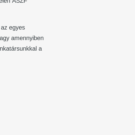
jelen ÁSZF
, az egyes
 vagy amennyiben
unkatársunkkal a