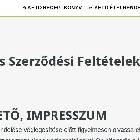
⭐ KETO RECEPTKÖNYV
🥗 KETO ÉTELREND
s Szerződési Feltétele
ZETŐ, IMPRESSZUM
delése véglegesítése előtt figyelmesen olvassa el