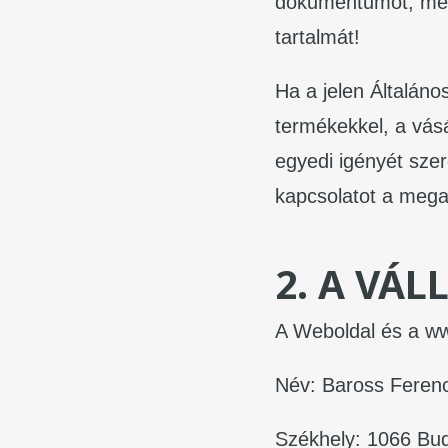
dokumentumot, mer
tartalmát!
Ha a jelen Általáno
termékekkel, a vás
egyedi igényét sze
kapcsolatot a mega
2. A VÁ
A Weboldal és a w
Név: Baross Ferenc
Székhely: 1066 Bud