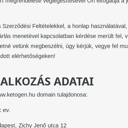
t megrendelése véglegesítésével Ön elfogadja a 
s Szerződési Feltételekkel, a honlap használatával
árlás menetével kapcsolatban kérdése merült fel,
retné velünk megbeszélni, úgy kérjük, vegye fel m
dott elérhetőségeken!
LLALKOZÁS ADATAI
ww.ketogen.hu domain tulajdonosa:
 ev.
apest, Zichy Jenő utca 12