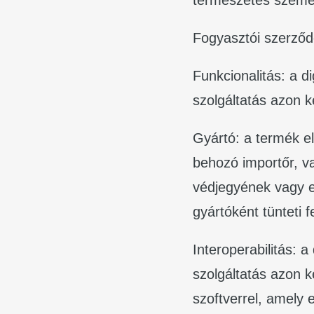
Fogyasztói szerződ
Funkcionalitás: a di
szolgáltatás azon k
Gyártó: a termék el
behozó importőr, v
védjegyének vagy e
gyártóként tünteti f
Interoperabilitás: a
szolgáltatás azon 
szoftverrel, amely e