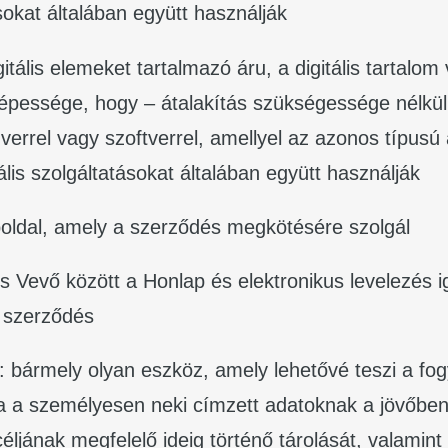
ásokat általában együtt használják
gitális elemeket tartalmazó áru, a digitális tartalom 
képessége, hogy – átalakítás szükségessége nélkül
errel vagy szoftverrel, amellyel az azonos típusú á
ális szolgáltatásokat általában együtt használják
boldal, amely a szerződés megkötésére szolgál
s Vevő között a Honlap és elektronikus levelezés 
i szerződés
: bármely olyan eszköz, amely lehetővé teszi a fo
a a személyesen neki címzett adatoknak a jövőben
ljának megfelelő ideig történő tárolását, valamint 