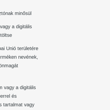
ztónak minősül
vagy a digitális
töltse
ai Unió területére
terméken nevének,
 önmagát
m vagy a digitális
errel és
is tartalmat vagy