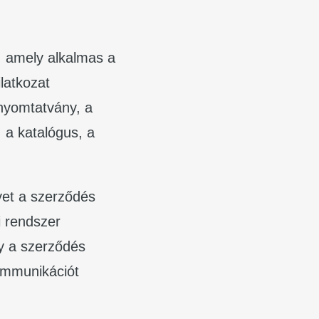
, amely alkalmas a
latkozat
 nyomtatvány, a
 a katalógus, a
yet a szerződés
i rendszer
gy a szerződés
kommunikációt