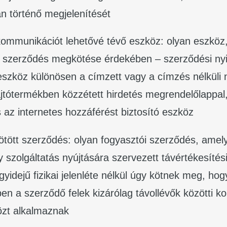
an történő megjelenítését
 kommunikációt lehetővé tévő eszköz: olyan eszköz
 – szerződés megkötése érdekében – szerződési nyi
 eszköz különösen a címzett vagy a címzés nélküli
jtótermékben közzétett hirdetés megrendelőlappal,
és az internetes hozzáférést biztosító eszköz
kötött szerződés: olyan fogyasztói szerződés, amel
y szolgáltatás nyújtására szervezett távértékesítés
gyidejű fizikai jelenléte nélkül úgy kötnek meg, ho
n a szerződő felek kizárólag távollévők közötti 
özt alkalmaznak