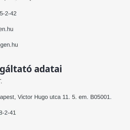
5-2-42
en.hu
ogen.hu
gáltató adatai
.
apest, Victor Hugo utca 11. 5. em. B05001.
8-2-41