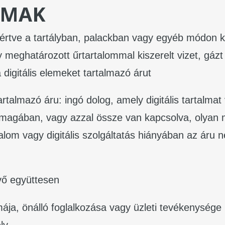
LMAK
eértve a tartályban, palackban vagy egyéb módon k
meghatározott űrtartalommal kiszerelt vizet, gázt 
 digitális elemeket tartalmazó árut
artalmazó áru: ingó dolog, amely digitális tartalmat 
al magában, vagy azzal össze van kapcsolva, olyan
artalom vagy digitális szolgáltatás hiányában az áru
vő együttesen
ja, önálló foglalkozása vagy üzleti tevékenysége k
ly