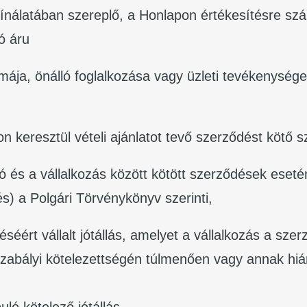
nálatában szereplő, a Honlapon értékesítésre szánt
ó áru
mája, önálló foglalkozása vagy üzleti tevékenysége
 keresztül vételi ajánlatot tevő szerződést kötő 
tó és a vállalkozás között kötött szerződések eset
s) a Polgári Törvénykönyv szerinti,
éséért vállalt jótállás, amelyet a vállalkozás a sze
ogszabályi kötelezettségén túlmenően vagy annak h