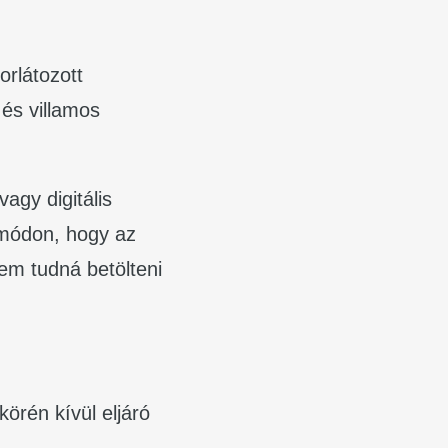
orlátozott
és villamos
vagy digitális
 módon, hogy az
 nem tudná betölteni
örén kívül eljáró