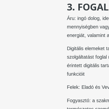
3. FOGA
Áru: ingó dolog, id
mennyiségben vagy 
energiát, valamint a
Digitális elemeket t
szolgáltatást fogl
érintett digitális t
funkcióit
Felek: Eladó és Ve
Fogyasztó: a szakmá
természetes szemé