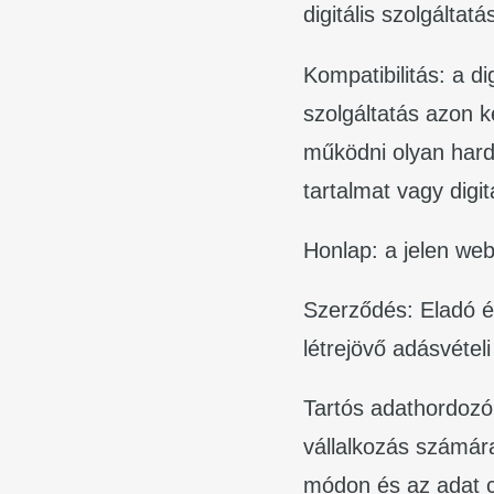
digitális szolgáltat
Kompatibilitás: a di
szolgáltatás azon 
működni olyan hardv
tartalmat vagy digit
Honlap: a jelen we
Szerződés: Eladó é
létrejövő adásvétel
Tartós adathordozó
vállalkozás számár
módon és az adat cé