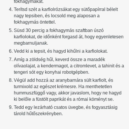
fokhagymákat.
Terítsd szét a karfiolrózsákat egy sütőpapírral bélelt
nagy tepsiben, és locsold meg alaposan a
fokhagymás öntettel.
Süsd 30 percig a fokhagymás szaftban úszó
karfiolokat, de időnként forgasd át, hogy egyenletesen
megbarnuljanak.
Vedd ki a tepsit, és hagyd kihűlni a karfiolokat.
Amíg a zöldség hűl, keverd össze a maradék
olívaolajat, a kendermagot, a citromlevet, a tahinit és a
tengeri sót egy konyhai robotgépben.
Végül add hozzá az aranybarnára sült karfiolt, és
turmixold az egészet krémesre. Ha menthetetlen
hummuszfüggő vagy, akkor javaslom, hogy ne hagyd
ki belőle a füstölt paprikát és a római köményt se.
Tedd egy lezárható csatos üvegbe, és fogyasztásig
tárold hűtőszekrényben.