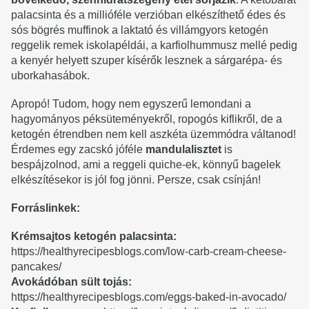
palacsinta és a millióféle verzióban elkészíthető édes és
sós bögrés muffinok a laktató és villámgyors ketogén
reggelik remek iskolapéldái, a karfiolhummusz mellé pedig
a kenyér helyett szuper kísérők lesznek a sárgarépa- és
uborkahasábok.
Apropó! Tudom, hogy nem egyszerű lemondani a
hagyományos péksüteményekről, ropogós kiflikről, de a
ketogén étrendben nem kell aszkéta üzemmódra váltanod!
Érdemes egy zacskó jóféle
mandulalisztet
is
bespájzolnod, ami a reggeli quiche-ek, könnyű bagelek
elkészítésekor is jól fog jönni. Persze, csak csínján!
Forráslinkek:
Krémsajtos ketogén palacsinta:
https://healthyrecipesblogs.com/low-carb-cream-cheese-
pancakes/
Avokádóban sült tojás:
https://healthyrecipesblogs.com/eggs-baked-in-avocado/