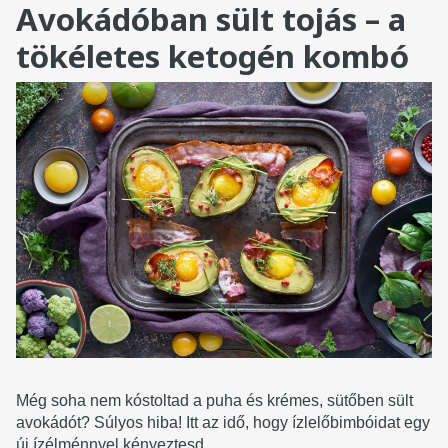
Avokádóban sült tojás – a
tökéletes ketogén kombó
Még soha nem kóstoltad a puha és krémes, sütőben sült
avokádót? Súlyos hiba! Itt az idő, hogy ízlelőbimbóidat egy
új ízélménnyel kényeztesd.