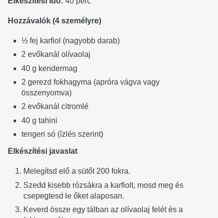
Elkészítési idő:
40 perc
Hozzávalók (4 személyre)
½ fej karfiol (nagyobb darab)
2 evőkanál olívaolaj
40 g kendermag
2 gerezd fokhagyma (apróra vágva vagy
összenyomva)
2 evőkanál citromlé
40 g tahini
tengeri só (ízlés szerint)
Elkészítési javaslat
Melegítsd elő a sütőt 200 fokra.
Szedd kisebb rózsákra a karfiolt, mosd meg és
csepegtesd le őket alaposan.
Keverd össze egy tálban az olívaolaj felét és a