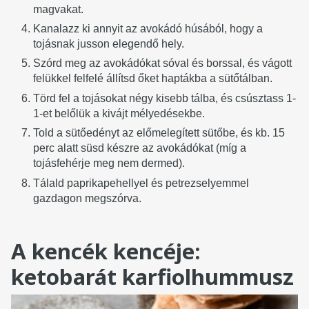
magvakat.
Kanalazz ki annyit az avokádó húsából, hogy a
tojásnak jusson elegendő hely.
Szórd meg az avokádókat sóval és borssal, és vágott
felükkel felfelé állítsd őket haptákba a sütőtálban.
Törd fel a tojásokat négy kisebb tálba, és csúsztass 1-
1-et belőlük a kivájt mélyedésekbe.
Told a sütőedényt az előmelegített sütőbe, és kb. 15
perc alatt süsd készre az avokádókat (míg a
tojásfehérje meg nem dermed).
Tálald paprikapehellyel és petrezselyemmel
gazdagon megszórva.
A kencék kencéje:
ketobarát karfiolhummusz