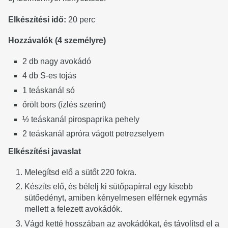
Elkészítési idő:
20 perc
Hozzávalók (4 személyre)
2 db nagy avokádó
4 db S-es tojás
1 teáskanál só
őrölt bors (ízlés szerint)
½ teáskanál pirospaprika pehely
2 teáskanál apróra vágott petrezselyem
Elkészítési javaslat
Melegítsd elő a sütőt 220 fokra.
Készíts elő, és bélelj ki sütőpapírral egy kisebb
sütőedényt, amiben kényelmesen elférnek egymás
mellett a felezett avokádók.
Vágd ketté hosszában az avokádókat, és távolítsd el a