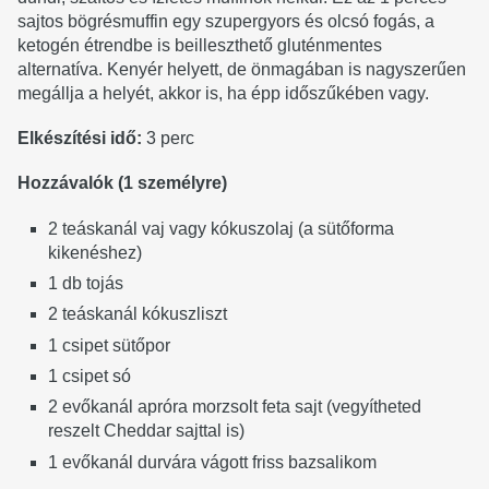
sajtos bögrésmuffin egy szupergyors és olcsó fogás, a
ketogén étrendbe is beilleszthető gluténmentes
alternatíva. Kenyér helyett, de önmagában is nagyszerűen
megállja a helyét, akkor is, ha épp időszűkében vagy.
Elkészítési idő:
3 perc
Hozzávalók (1 személyre)
2 teáskanál vaj vagy kókuszolaj (a sütőforma
kikenéshez)
1 db tojás
2 teáskanál kókuszliszt
1 csipet sütőpor
1 csipet só
2 evőkanál apróra morzsolt feta sajt (vegyítheted
reszelt Cheddar sajttal is)
1 evőkanál durvára vágott friss bazsalikom