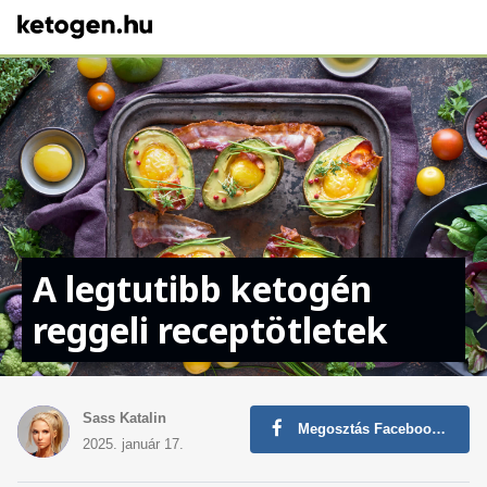
A legtutibb ketogén
reggeli receptötletek
Sass Katalin
Megosztás Facebookon
2025. január 17.