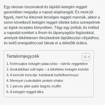
Egy okosan összerakott és tápláló ketogén reggeli
garantáltan megadja a napod alaphangját. És most jól
figyelj, mert ha léteznek fenséges reggeli mannák, akkor a
soron következő ketogén reggeli ötletek tutira szerepelnek
az égiek receptes könyvében. Tégy egy próbát, és indítsd
a napodat ezekkel a finom és tápanyagdús fogásokkal,
amelyek tökéletesen illeszkednek táplálkozási céljaidhoz,
és kellő energiafröccsel látnak el a délelőtti órákra.
Tartalomjegyzék
Krémsajtos ketogén palacsinta – ráérős reggelekre
Avokádóban sült tojás – a tökéletes ketogén kombó
A kencék kencéje: ketobarát karfiolhummusz
Mennyei csokoládés protein shake
1 perces pikk-pakk bögrés muffin
A ketogén reggeli titka