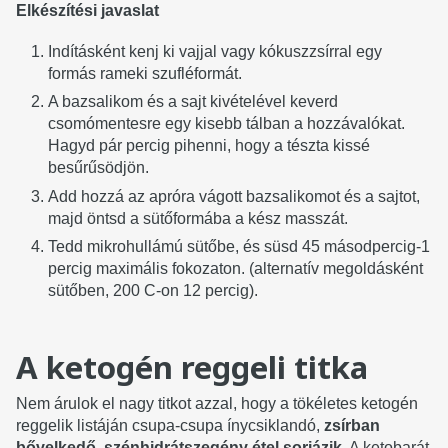
Elkészítési javaslat
Indításként kenj ki vajjal vagy kókuszzsírral egy
formás rameki szufléformát.
A bazsalikom és a sajt kivételével keverd
csomómentesre egy kisebb tálban a hozzávalókat.
Hagyd pár percig pihenni, hogy a tészta kissé
besűrűsödjön.
Add hozzá az apróra vágott bazsalikomot és a sajtot,
majd öntsd a sütőformába a kész masszát.
Tedd mikrohullámú sütőbe, és süsd 45 másodpercig-1
percig maximális fokozaton. (alternatív megoldásként
sütőben, 200 C-on 12 percig).
A ketogén reggeli titka
Nem árulok el nagy titkot azzal, hogy a tökéletes ketogén
reggelik listáján csupa-csupa ínycsiklandó,
zsírban
bővelkedő, szénhidrátszegény étel sorjázik
. A ketobarát