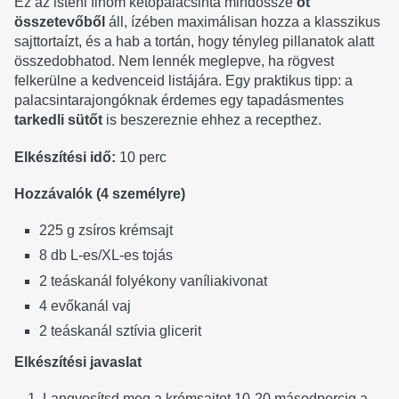
Ez az isteni finom ketopalacsinta mindössze
öt
összetevőből
áll, ízében maximálisan hozza a klasszikus
sajttortaízt, és a hab a tortán, hogy tényleg pillanatok alatt
összedobhatod. Nem lennék meglepve, ha rögvest
felkerülne a kedvenceid listájára. Egy praktikus tipp: a
palacsintarajongóknak érdemes egy tapadásmentes
tarkedli sütőt
is beszereznie ehhez a recepthez.
Elkészítési idő:
10 perc
Hozzávalók (4 személyre)
225 g zsíros krémsajt
8 db L-es/XL-es tojás
2 teáskanál folyékony vaníliakivonat
4 evőkanál vaj
2 teáskanál sztívia glicerit
Elkészítési javaslat
Langyosítsd meg a krémsajtot 10-20 másodpercig a