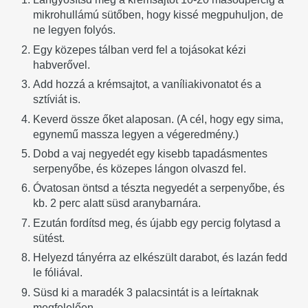
mikrohullámú sütőben, hogy kissé megpuhuljon, de
ne legyen folyós.
Egy közepes tálban verd fel a tojásokat kézi
habverővel.
Add hozzá a krémsajtot, a vaníliakivonatot és a
sztíviát is.
Keverd össze őket alaposan. (A cél, hogy egy sima,
egynemű massza legyen a végeredmény.)
Dobd a vaj negyedét egy kisebb tapadásmentes
serpenyőbe, és közepes lángon olvaszd fel.
Óvatosan öntsd a tészta negyedét a serpenyőbe, és
kb. 2 perc alatt süsd aranybarnára.
Ezután fordítsd meg, és újabb egy percig folytasd a
sütést.
Helyezd tányérra az elkészült darabot, és lazán fedd
le fóliával.
Süsd ki a maradék 3 palacsintát is a leírtaknak
megfelelően.