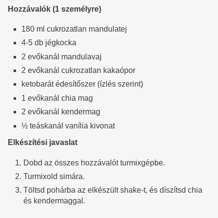
Hozzávalók (1 személyre)
180 ml cukrozatlan mandulatej
4-5 db jégkocka
2 evőkanál mandulavaj
2 evőkanál cukrozatlan kakaópor
ketobarát édesítőszer (ízlés szerint)
1 evőkanál chia mag
2 evőkanál kendermag
½ teáskanál vanília kivonat
Elkészítési javaslat
Dobd az összes hozzávalót turmixgépbe.
Turmixold simára.
Töltsd pohárba az elkészült shake-t, és díszítsd chia
és kendermaggal.