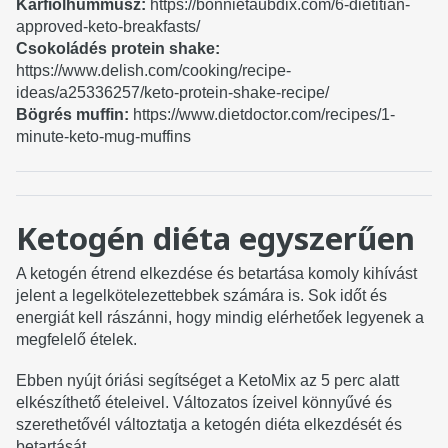
Karfiolhummusz:
https://bonnietaubdix.com/6-dietitian-
approved-keto-breakfasts/
Csokoládés protein shake:
https://www.delish.com/cooking/recipe-
ideas/a25336257/keto-protein-shake-recipe/
Bögrés muffin:
https://www.dietdoctor.com/recipes/1-
minute-keto-mug-muffins
Ketogén diéta egyszerűen
A ketogén étrend elkezdése és betartása komoly kihívást
jelent a legelkötelezettebbek számára is. Sok időt és
energiát kell rászánni, hogy mindig elérhetőek legyenek a
megfelelő ételek.
Ebben nyújt óriási segítséget a KetoMix az 5 perc alatt
elkészíthető ételeivel. Változatos ízeivel könnyűvé és
szerethetővél változtatja a ketogén diéta elkezdését és
betartását.