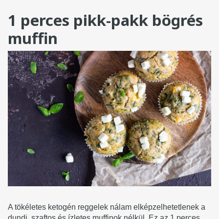
1 perces pikk-pakk bögrés
muffin
A tökéletes ketogén reggelek nálam elképzelhetetlenek a
dundi, szaftos és ízletes muffinok nélkül. Ez az 1 perces