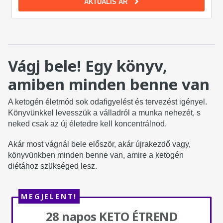
AKTUÁLIS ÁR
Vágj bele! Egy könyv,
amiben minden benne van
A ketogén életmód sok odafigyelést és tervezést igényel.
Könyvünkkel levesszük a válladról a munka nehezét, s
neked csak az új életedre kell koncentrálnod.
Akár most vágnál bele először, akár újrakezdő vagy,
könyvünkben minden benne van, amire a ketogén
diétához szükséged lesz.
MEGJELENT!
28 napos KETO ÉTREND